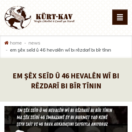
home
news
em şêx seîd û 46 hevalên wî bi rêzdarî bi bîr tînin
EM ŞÊX SEÎD Û 46 HEVALÊN WÎ BI
RÊZDARÎ BI BÎR TÎNIN