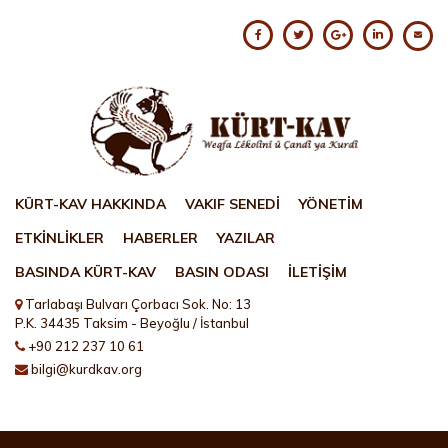
KÜRT-KAV HAKKINDA
VAKIF SENEDİ
YÖNETİM
ETKİNLİKLER
HABERLER
YAZILAR
BASINDA KÜRT-KAV
BASIN ODASI
İLETİŞİM
Tarlabaşı Bulvarı Çorbacı Sok. No: 13
P.K. 34435 Taksim - Beyoğlu / İstanbul
+90 212 237 10 61
bilgi@kurdkav.org