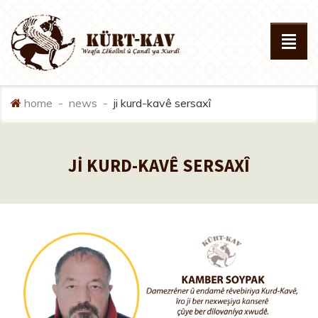
home
news
ji̇ kurd-kavê sersaxî
Jİ KURD-KAVÊ SERSAXÎ