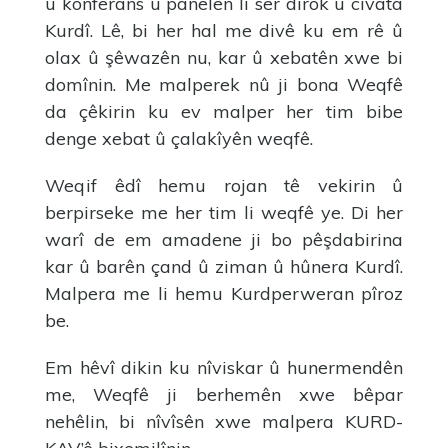
û konferans û panelên li ser dîrok û cıvata
Kurdî. Lê, bi her hal me divê ku em rê û
olax û şêwazên nu, kar û xebatên xwe bi
domînin. Me malperek nû ji bona Weqfê
da çêkirin ku ev malper her tim bibe
denge xebat û çalakîyên weqfê.
Weqif êdî hemu rojan tê vekirin û
berpirseke me her tim li weqfê ye. Di her
warî de em amadene ji bo pêşdabirina
kar û barên çand û ziman û hûnera Kurdî.
Malpera me li hemu Kurdperweran pîroz
be.
Em hêvî dikin ku nîviskar û hunermendên
me, Weqfê ji berhemên xwe bêpar
nehêlin, bi nîvîsên xwe malpera KURD-