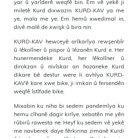
yar û yarîderê weqfê bin. Em vê yekê ji
miletê Kurd dixwazin. KURD-KAV ya me
ye, mala me ye. Em hemû xwedimal in,
divê malê de xwişk û bira nin.
KURD-KAV hewceyê arîkarîya rewşenbîr
û lêkolîner û pispor û lêzanên Kurd e. Her
hunermendeke Kurd, her lêkolîner û
dirokzan û nivîskar an hozaneke Kurd
dikare bê destur were li avhîya KURD-
KAV’ê kare xwe bike, ji imkan û fersendên
weqfê îstîfade bike.
Mixabin ku niha bi sedem pandemîya ku
hemu cîhanê dagir kirîye, xebatên me yên
rûbirû rawesta ne. Heyf ku sedem vê yekê
me navberek daye fêrkirina zimanê Kurdi